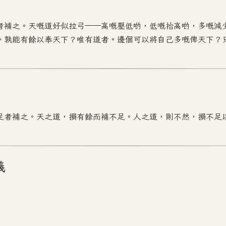
者補之。天嘅道好似拉弓——高嘅壓低啲，低嘅抬高啲，多嘅減
。孰能有餘以奉天下？唯有道者。邊個可以將自己多嘅俾天下？
足者補之。天之道，損有餘而補不足。人之道，則不然，損不足
義