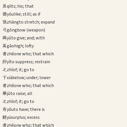
其
qí
its; his; that
猶
yóu
like; still; as if
張
zhāng
to stretch; expand
弓
gōng
bow (weapon)
與
yǔ
to give; and; with
高
gāo
high; lofty
者
zhě
one who; that which
抑
yì
to suppress; restrain
之
zhī
of; it; go to
下
xià
below; under; lower
者
zhě
one who; that which
舉
jǔ
to raise; all
之
zhī
of; it; go to
有
yǒu
to have; there is
餘
yú
surplus; excess
者
zhě
one who; that which