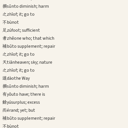
損
sǔn
to diminish; harm
之
zhī
of; it; go to
不
bù
not
足
zú
foot; sufficient
者
zhě
one who; that which
補
bǔ
to supplement; repair
之
zhī
of; it; go to
天
tiān
heaven; sky; nature
之
zhī
of; it; go to
道
dào
the Way
損
sǔn
to diminish; harm
有
yǒu
to have; there is
餘
yú
surplus; excess
而
ér
and; yet; but
補
bǔ
to supplement; repair
不
bù
not