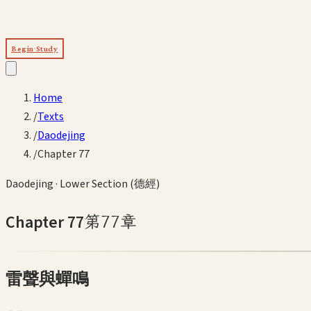
Begin Study
Home
/
Texts
/
Daodejing
/
Chapter 77
Daodejing
·
Lower Section (德經)
Chapter
77
第
77
章
雷聲與蟬鳴