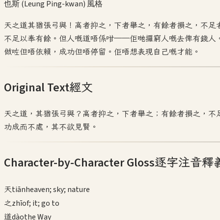
也斯 (Leung Ping-kwan)
風格
天之道其猶張弓與！高者抑之，下者舉之，有餘者損之，不足
不足以奉有餘。但人嘅道唔係咁——佢哋攞窮人嘅去俾有錢人
做咗但唔依賴，成功但唔停留。佢唔想表現自己嘅才能。
Original Text
經文
天之道，其猶張弓與？高者抑之，下者舉之；有餘者損之，不
功成而不處，其不欲見賢。
Character-by-Character Gloss
逐字注音釋
天
tiān
heaven; sky; nature
之
zhī
of; it; go to
道
dào
the Way