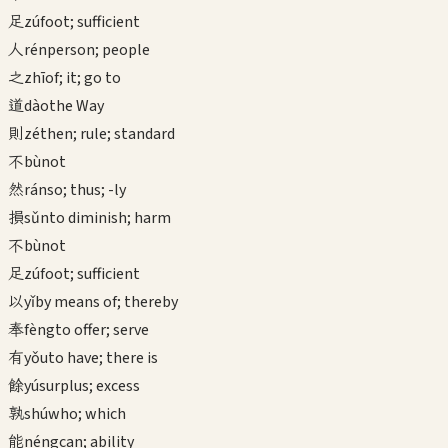
足
zú
foot; sufficient
人
rén
person; people
之
zhī
of; it; go to
道
dào
the Way
則
zé
then; rule; standard
不
bù
not
然
rán
so; thus; -ly
損
sǔn
to diminish; harm
不
bù
not
足
zú
foot; sufficient
以
yǐ
by means of; thereby
奉
fèng
to offer; serve
有
yǒu
to have; there is
餘
yú
surplus; excess
孰
shú
who; which
能
néng
can; ability