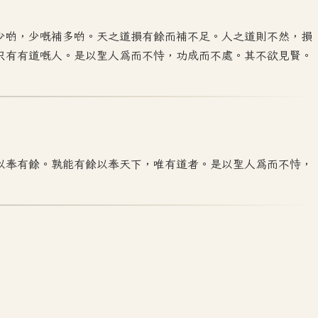
少啲，少嘅補多啲。天之道損有餘而補不足。人之道則不然，損
只有有道嘅人。是以聖人為而不恃，功成而不處。其不欲見賢。
以奉有餘。孰能有餘以奉天下，唯有道者。是以聖人為而不恃，