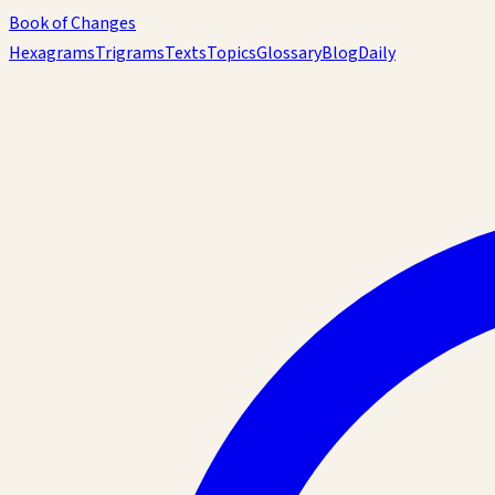
Book of Changes
Hexagrams
Trigrams
Texts
Topics
Glossary
Blog
Daily