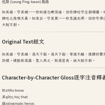
也斯 (Leung Ping-kwan)
風格
知其雄，守其雌——你知道乜嘢係強，但你揀咗守住弱嗰邊。
揀咗之後嘅天真。知其白，守其黑——你見過光明，但你守得
大制不割。
Original Text
經文
知其雄，守其雌，為天下谿。為天下谿，常德不離，復歸於嬰
於樸。樸散則為器，聖人用之，則為官長，故大制不割。
Character-by-Character Gloss
逐字注音釋
知
zhī
to know
其
qí
its; his; that
雄
xióng
male; heroic