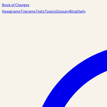
Book of Changes
Hexagrams
Trigrams
Texts
Topics
Glossary
Blog
Daily