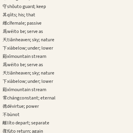
守
shǒu
to guard; keep
其
qí
its; his; that
雌
cí
female; passive
為
wéi
to be; serve as
天
tiān
heaven; sky; nature
下
xià
below; under; lower
谿
xī
mountain stream
為
wéi
to be; serve as
天
tiān
heaven; sky; nature
下
xià
below; under; lower
谿
xī
mountain stream
常
cháng
constant; eternal
德
dé
virtue; power
不
bù
not
離
lí
to depart; separate
復
fù
to return; again