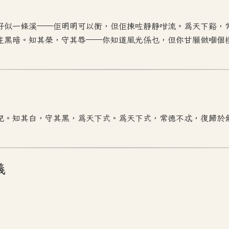
好似一條溪——佢明明可以衝，但佢揀咗靜靜咁流。為天下谿，
住黑暗。知其榮，守其辱——你知道風光係乜，但你甘願做嗰個
兒。知其白，守其黑，為天下式。為天下式，常德不忒，復歸於
義