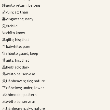
歸
guī
to return; belong
於
yú
in; at; than
嬰
yīng
infant; baby
兒
ér
child
知
zhī
to know
其
qí
its; his; that
白
bái
white; pure
守
shǒu
to guard; keep
其
qí
its; his; that
黑
hēi
black; dark
為
wéi
to be; serve as
天
tiān
heaven; sky; nature
下
xià
below; under; lower
式
shì
model; pattern
為
wéi
to be; serve as
天
tiān
heaven; sky; nature