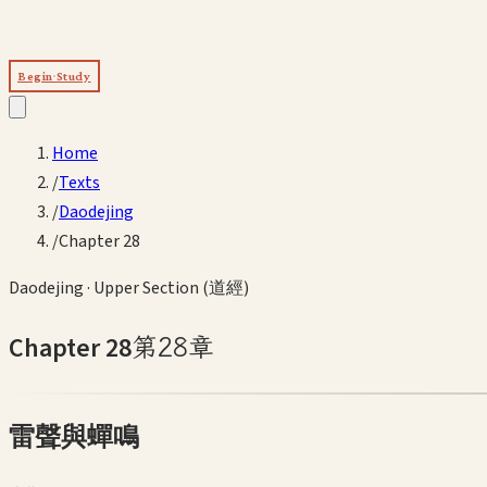
Begin Study
Home
/
Texts
/
Daodejing
/
Chapter 28
Daodejing
·
Upper Section (道經)
Chapter
28
第
28
章
雷聲與蟬鳴