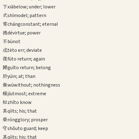
下
xià
below; under; lower
式
shì
model; pattern
常
cháng
constant; eternal
德
dé
virtue; power
不
bù
not
忒
tè
to err; deviate
復
fù
to return; again
歸
guī
to return; belong
於
yú
in; at; than
無
wú
without; nothingness
極
jí
utmost; extreme
知
zhī
to know
其
qí
its; his; that
榮
róng
glory; prosper
守
shǒu
to guard; keep
其
qí
its; his; that