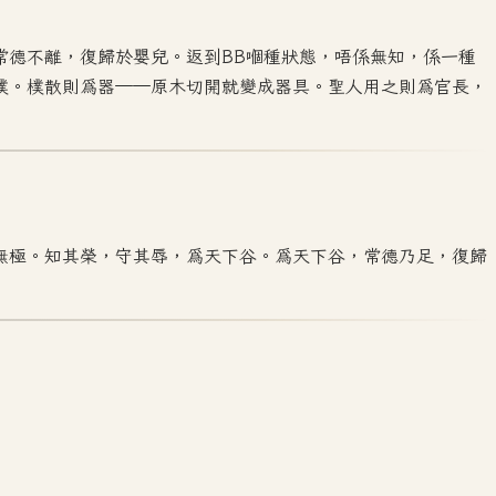
常德不離，復歸於嬰兒。返到BB嗰種狀態，唔係無知，係一種
樸。樸散則為器——原木切開就變成器具。聖人用之則為官長，
無極。知其榮，守其辱，為天下谷。為天下谷，常德乃足，復歸