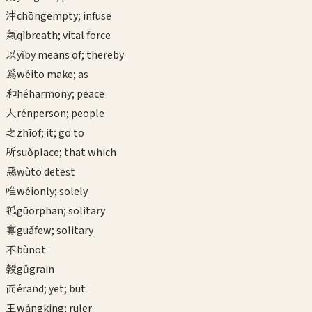
沖
chōng
empty; infuse
氣
qì
breath; vital force
以
yǐ
by means of; thereby
為
wéi
to make; as
和
hé
harmony; peace
人
rén
person; people
之
zhī
of; it; go to
所
suǒ
place; that which
惡
wù
to detest
唯
wéi
only; solely
孤
gū
orphan; solitary
寡
guǎ
few; solitary
不
bù
not
穀
gǔ
grain
而
ér
and; yet; but
王
wáng
king; ruler