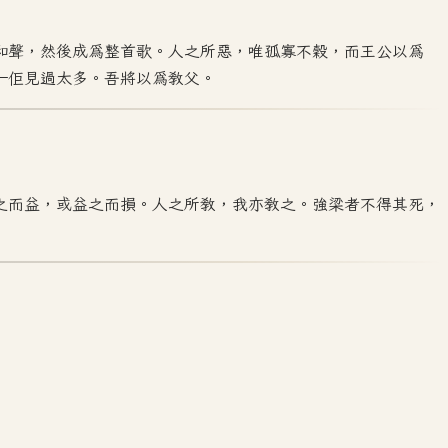
和聲，然後成為整首歌。人之所惡，唯孤寡不穀，而王公以為
—佢見過太多。吾將以為教父。
之而益，或益之而損。人之所教，我亦教之。強梁者不得其死，