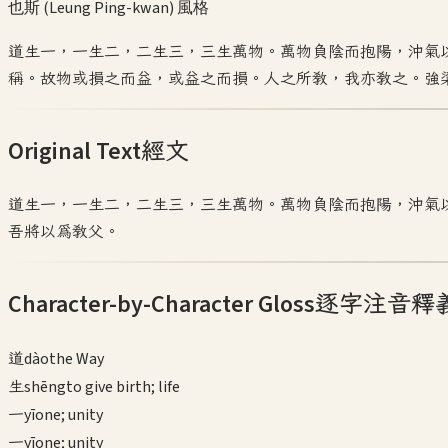
也斯 (Leung Ping-kwan)
風格
道生一，一生二，二生三，三生萬物。萬物負陰而抱陽，沖氣
稱。故物或損之而益，或益之而損。人之所教，我亦教之。強
Original Text
經文
道生一，一生二，二生三，三生萬物。萬物負陰而抱陽，沖氣
吾將以為教父。
Character-by-Character Gloss
逐字注音釋
道
dào
the Way
生
shēng
to give birth; life
一
yī
one; unity
一
yī
one; unity