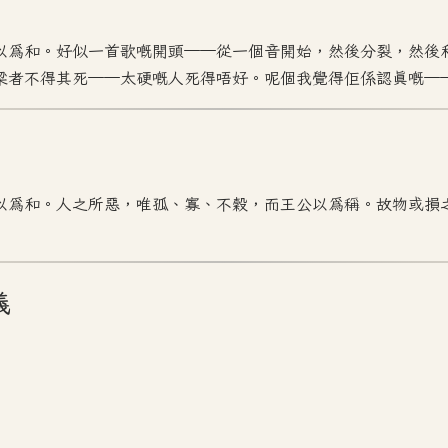
以為和。好似一首歌嘅開頭——從一個音開始，然後分裂，然後
梁者不得其死——太硬嘅人死得唔好。呢個我覺得佢係認真嘅—
以為和。人之所惡，唯孤、寡、不穀，而王公以為稱。故物或損
義