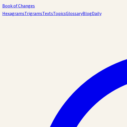
Book of Changes
Hexagrams
Trigrams
Texts
Topics
Glossary
Blog
Daily