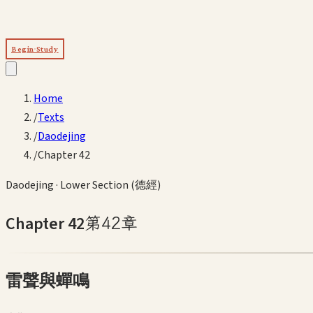
Begin Study
Home
/
Texts
/
Daodejing
/
Chapter 42
Daodejing
·
Lower Section (德經)
Chapter
42
第
42
章
雷聲與蟬鳴