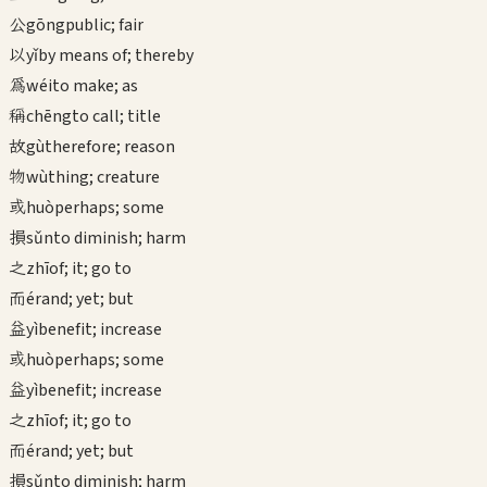
公
gōng
public; fair
以
yǐ
by means of; thereby
為
wéi
to make; as
稱
chēng
to call; title
故
gù
therefore; reason
物
wù
thing; creature
或
huò
perhaps; some
損
sǔn
to diminish; harm
之
zhī
of; it; go to
而
ér
and; yet; but
益
yì
benefit; increase
或
huò
perhaps; some
益
yì
benefit; increase
之
zhī
of; it; go to
而
ér
and; yet; but
損
sǔn
to diminish; harm